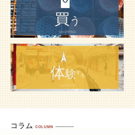
買
う
SHOPPING
体
験
す
る
ACTIVITY
コラム
COLUMN