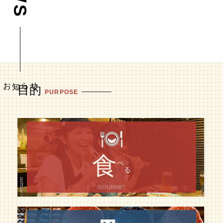
目的
PURPOSE
食
べ
る
GOURMET