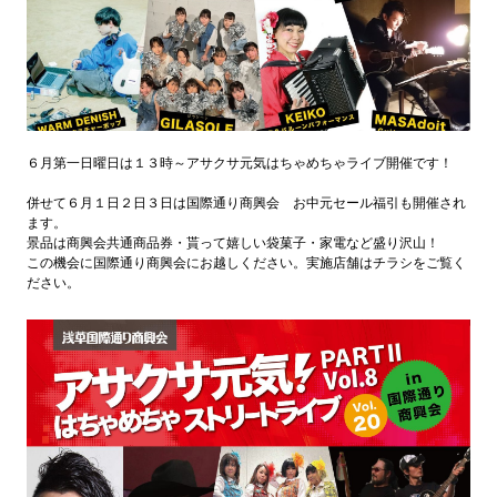
６月第一日曜日は１３時～アサクサ元気はちゃめちゃライブ開催です！
併せて６月１日２日３日は国際通り商興会 お中元セール福引も開催され
ます。
景品は商興会共通商品券・貰って嬉しい袋菓子・家電など盛り沢山！
この機会に国際通り商興会にお越しください。実施店舗はチラシをご覧く
ださい。