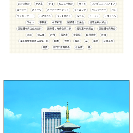
お好み焼き
かき氷
そば
もんじゃ焼き
カフェ
コンビニエンスストア
コーヒー
スイーツ
スーパーマーケット
ダイニング
ハンバーガー
パン
ファストフード
ヘアサロン
ペットサロン
ホテル
ラーメン
レストラン
ワイン
不動産
中華料理
国際通り公栄会
国際通り友和会
国際通り商店会第三部
国際通り商店会第二部
国際通り商栄会
国際通り商興会
太鼓
婦人服
寿司
居酒屋
接骨院
日用雑貨
洋服
浅草国際通り商店会第一部
焼肉
煙草
眼科
花
薬局
証券会社
雑貨
雷門田原商店会
飲食店
鰻