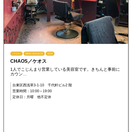
ヘアサロン
国際通り商店会第三部
美容業
CHAOS／ケオス
1人でこじんまり営業している美容室です。きちんと事前に
カウン…
台東区西浅草3-1-10 千代軒ビル2 階
営業時間：10:00～19:00
定休日：月曜 他不定休