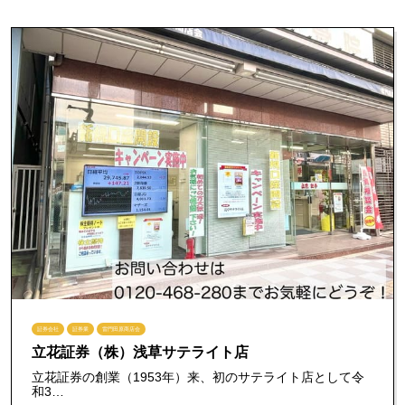
証券会社
証券業
雷門田原商店会
立花証券（株）浅草サテライト店
立花証券の創業（1953年）来、初のサテライト店として令
和3…