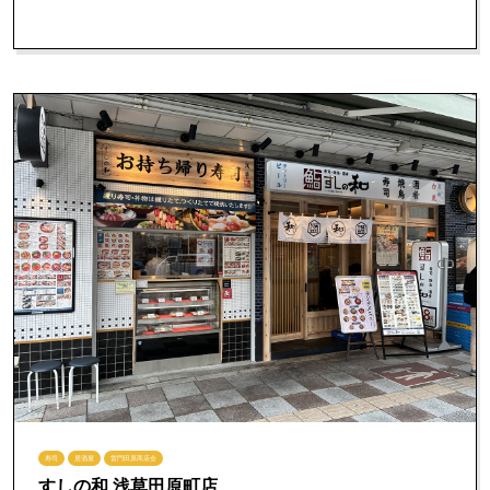
寿司
居酒屋
雷門田原商店会
すしの和 浅草田原町店