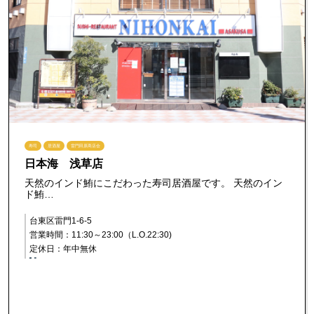
寿司
居酒屋
雷門田原商店会
日本海 浅草店
天然のインド鮪にこだわった寿司居酒屋です。 天然のイン
ド鮪…
台東区雷門1-6-5
営業時間：11:30～23:00（L.O.22:30)
定休日：年中無休