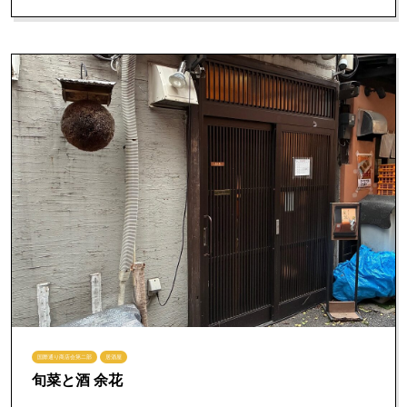
国際通り商店会第二部
居酒屋
旬菜と酒 余花