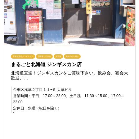
北海道直送ジンギスカン
国際通り公栄会
居酒屋
海鮮炉ばた焼き
まるごと北海道 ジンギスカン店
北海道直送！ジンギスカンをご賞味下さい。飲み会、宴会大
歓迎、…
台東区浅草２丁目１１−５ 大草ビル
営業時間：平日 17:00～23:00、土日祝 11:30～15:00、17:00～
23:00
定休日：水曜（祝日を除く）