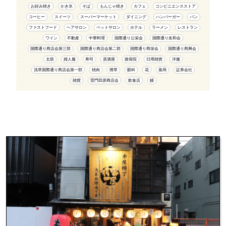
お好み焼き
かき氷
そば
もんじゃ焼き
カフェ
コンビニエンスストア
コーヒー
スイーツ
スーパーマーケット
ダイニング
ハンバーガー
パン
ファストフード
ヘアサロン
ペットサロン
ホテル
ラーメン
レストラン
ワイン
不動産
中華料理
国際通り公栄会
国際通り友和会
国際通り商店会第三部
国際通り商店会第二部
国際通り商栄会
国際通り商興会
太鼓
婦人服
寿司
居酒屋
接骨院
日用雑貨
洋服
浅草国際通り商店会第一部
焼肉
煙草
眼科
花
薬局
証券会社
雑貨
雷門田原商店会
飲食店
鰻