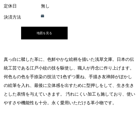
定休日
無し
決済方法
地図を見る
真っ白に鞣した革に、色鮮やかな絵柄を描いた浅草文庫。日本の伝
統工芸である江戸小紋の技を駆使し、職人が丹念に作り上げます。
何色もの色を手捺染の技法で1色ずつ重ね、手描き友禅師がぼかし
の絵筆を入れ、最後に立体感を出すために型押しをして、生き生き
とした表情を与えていきます。 汚れにくい加工も施しており、使い
やすさや機能性も十分。永く愛用いただける革小物です。