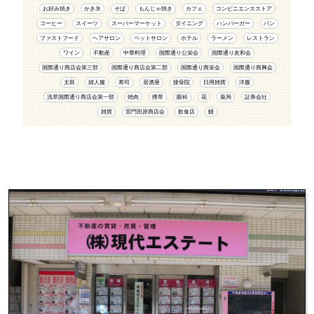
お好み焼き
かき氷
そば
もんじゃ焼き
カフェ
コンビニエンスストア
コーヒー
スイーツ
スーパーマーケット
ダイニング
ハンバーガー
パン
ファストフード
ヘアサロン
ペットサロン
ホテル
ラーメン
レストラン
ワイン
不動産
中華料理
国際通り公栄会
国際通り友和会
国際通り商店会第三部
国際通り商店会第二部
国際通り商栄会
国際通り商興会
太鼓
婦人服
寿司
居酒屋
接骨院
日用雑貨
洋服
浅草国際通り商店会第一部
焼肉
煙草
眼科
花
薬局
証券会社
雑貨
雷門田原商店会
飲食店
鰻