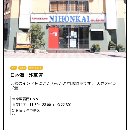
寿司
居酒屋
雷門田原商店会
日本海 浅草店
天然のインド鮪にこだわった寿司居酒屋です。 天然のイン
ド鮪…
台東区雷門1-6-5
営業時間：11:30～23:00（L.O.22:30)
定休日：年中無休