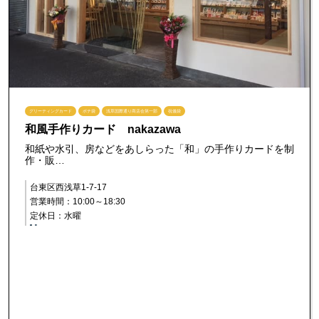
グリーティングカード
ポチ袋
浅草国際通り商店会第一部
祝儀袋
和風手作りカード nakazawa
和紙や水引、房などをあしらった「和」の手作りカードを制
作・販…
台東区西浅草1-7-17
営業時間：10:00～18:30
定休日：水曜