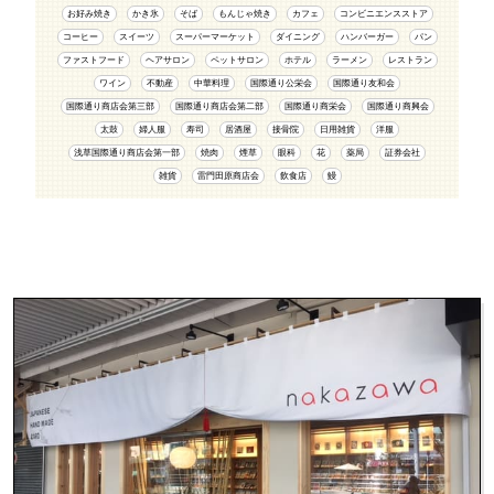
お好み焼き
かき氷
そば
もんじゃ焼き
カフェ
コンビニエンスストア
コーヒー
スイーツ
スーパーマーケット
ダイニング
ハンバーガー
パン
ファストフード
ヘアサロン
ペットサロン
ホテル
ラーメン
レストラン
ワイン
不動産
中華料理
国際通り公栄会
国際通り友和会
国際通り商店会第三部
国際通り商店会第二部
国際通り商栄会
国際通り商興会
太鼓
婦人服
寿司
居酒屋
接骨院
日用雑貨
洋服
浅草国際通り商店会第一部
焼肉
煙草
眼科
花
薬局
証券会社
雑貨
雷門田原商店会
飲食店
鰻