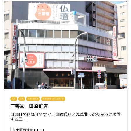
仏具
仏壇
仏壇仏具販売
浅草国際通り商店会第一部
三善堂 田原町店
田原町の駅降りてすぐ、国際通りと浅草通りの交差点に位置
する三…
台東区西浅草1-1-18