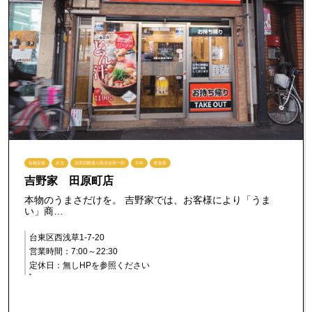
各種定食
弁当
浅草国際通り商店会第一部
牛丼
飲食業
吉野家 田原町店
本物のうまさだけを。 吉野家では、お客様により「うま
い」商…
台東区西浅草1-7-20
営業時間：7:00～22:30
定休日：無しHPを参照ください