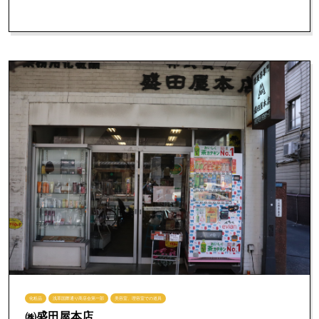
化粧品
浅草国際通り商店会第一部
美容室、理容室での道具
㈱盛田屋本店